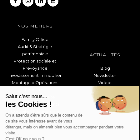
NOS MÉTIERS
Family Office
Audit & Stratégie
patrimoniale
ACTUALITÉS
Protection sociale et
Prévoyance
Blog
Investissement immobilier
Newsletter
Montage d’Opérations
Vidéos
Foncières
Salut c'est nous...
Préparer sa retraite
les Cookies !
Épargne et Placements
Conseil en financement
On a attendu d'être sûrs que le contenu de
ce site vous intéresse avant de vous
déranger, mais on aimerait bien vous accompagner pendant votre
visite...
C'est OK pour vous ?