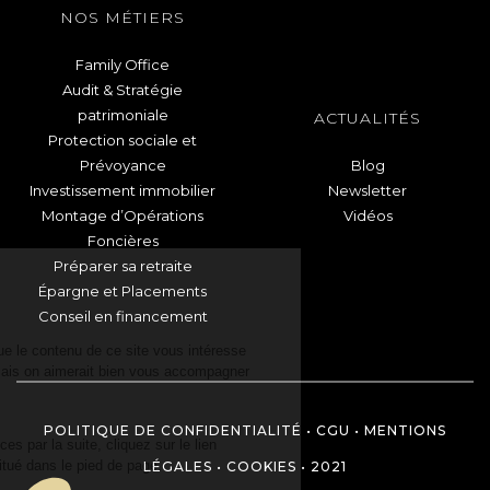
NOS MÉTIERS
Family Office
Audit & Stratégie
patrimoniale
ACTUALITÉS
Protection sociale et
Prévoyance
Blog
Investissement immobilier
Newsletter
Montage d’Opérations
Vidéos
Foncières
Préparer sa retraite
Salut c'est nous...
Épargne et Placements
les Cookies !
Conseil en financement
On a attendu d'être sûrs que le contenu de ce site vous intéresse
avant de vous déranger, mais on aimerait bien vous accompagner
pendant votre visite...
C'est OK pour vous ?
POLITIQUE DE CONFIDENTIALITÉ
•
CGU
•
MENTIONS
Pour modifier vos préférences par la suite, cliquez sur le lien
'Préférences de cookies' situé dans le pied de page.
LÉGALES
•
COOKIES
• 2021