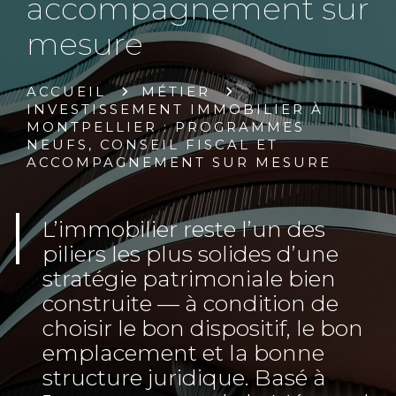
accompagnement sur
mesure
ACCUEIL
MÉTIER
INVESTISSEMENT IMMOBILIER À
MONTPELLIER : PROGRAMMES
NEUFS, CONSEIL FISCAL ET
ACCOMPAGNEMENT SUR MESURE
L’immobilier reste l’un des
piliers les plus solides d’une
stratégie patrimoniale bien
construite — à condition de
choisir le bon dispositif, le bon
emplacement et la bonne
structure juridique. Basé à