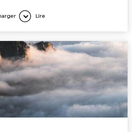
harger
Lire