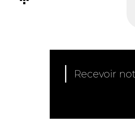
Recevoir not
[vnca_box_axeptio
id=RGPD_newsletter]