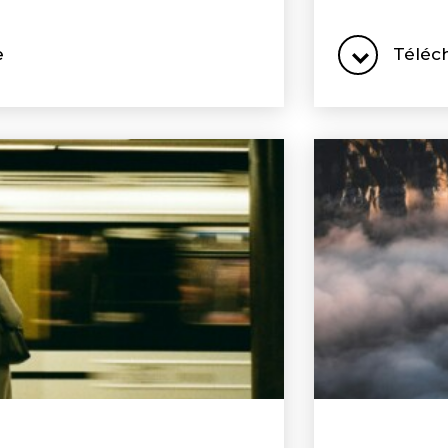
e
Téléc