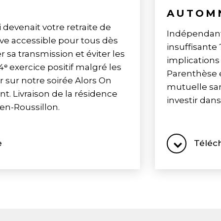
AUTOMN
 devenait votre retraite de
Indépendants 
ive accessible pour tous dès
insuffisante 
er sa transmission et éviter les
implications 
4ᵉ exercice positif malgré les
Parenthèse 
r sur notre soirée Alors On
mutuelle san
. Livraison de la résidence
investir dans
-en-Roussillon.
e
Téléc