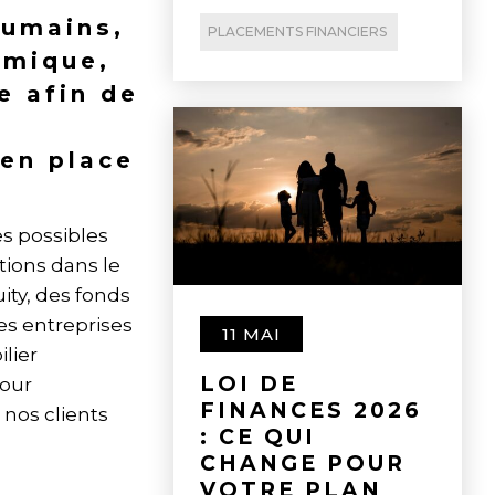
humains,
PLACEMENTS FINANCIERS
omique,
e afin de
s
 en place
es possibles
tions dans le
ity, des fonds
es entreprises
11 MAI
lier
LOI DE
Pour
FINANCES 2026
nos clients
: CE QUI
CHANGE POUR
VOTRE PLAN