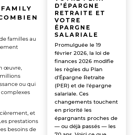
D’ÉPARGNE
 FAMILY
RETRAITE ET
 COMBIEN
VOTRE
ÉPARGNE
SALARIALE
de familles au
Promulguée le 19
gnement
février 2026, la loi de
finances 2026 modifie
en œuvre,
les règles du Plan
 millions
d’Épargne Retraite
issance ou qui
(PER) et de l’épargne
es complexes
salariale. Ces
changements touchent
en priorité les
ncièrement, et
épargnants proches de
Les prestations
— ou déjà passés — les
des besoins de
70 ans. Voici ce que