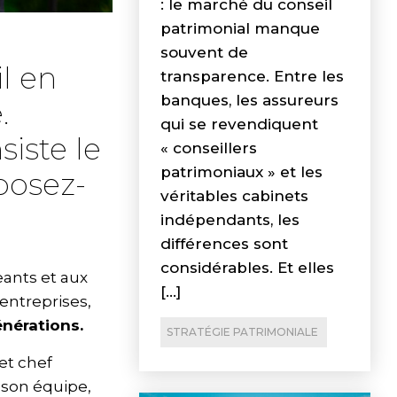
: le marché du conseil
patrimonial manque
souvent de
l en
transparence. Entre les
banques, les assureurs
.
qui se revendiquent
iste le
« conseillers
patrimoniaux » et les
oposez-
véritables cabinets
indépendants, les
différences sont
considérables. Et elles
eants et aux
[…]
’entreprises,
énérations.
STRATÉGIE PATRIMONIALE
 et chef
 son équipe,