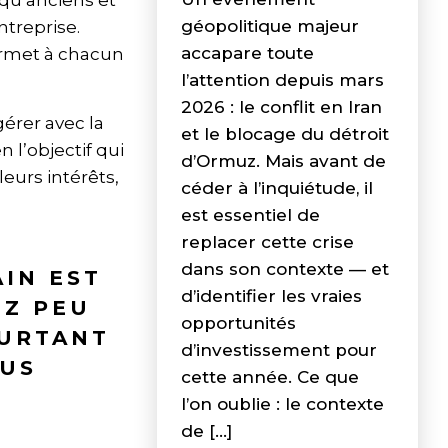
 qu’anciens et
géopolitique majeur
ntreprise.
accapare toute
ermet à chacun
l’attention depuis mars
2026 : le conflit en Iran
érer avec la
et le blocage du détroit
 l’objectif qui
d’Ormuz. Mais avant de
eurs intérêts,
céder à l’inquiétude, il
est essentiel de
replacer cette crise
dans son contexte — et
AIN EST
d’identifier les vraies
EZ PEU
opportunités
OURTANT
d’investissement pour
OUS
cette année. Ce que
l’on oublie : le contexte
de […]