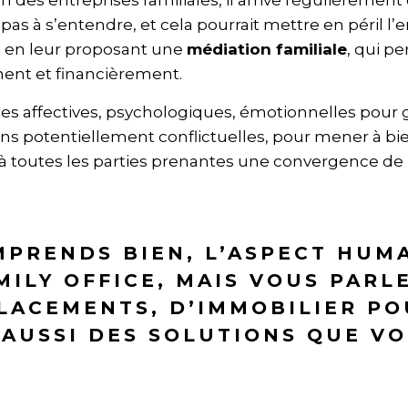
n des entreprises familiales, il arrive régulièrement
pas à s’entendre, et cela pourrait mettre en péril l’e
 en leur proposant une
médiation familiale
, qui p
ent et financièrement.
s affectives, psychologiques, émotionnelles pour g
ons potentiellement conflictuelles, pour mener à bien
 à toutes les parties prenantes une convergence de l
OMPRENDS BIEN, L’ASPECT HUM
MILY OFFICE, MAIS VOUS PARL
PLACEMENTS, D’IMMOBILIER P
 AUSSI DES SOLUTIONS QUE V