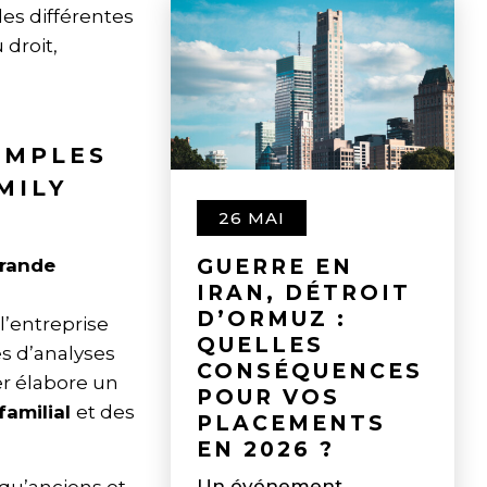
es différentes
 droit,
EMPLES
MILY
26 MAI
GUERRE EN
grande
IRAN, DÉTROIT
D’ORMUZ :
l’entreprise
QUELLES
s d’analyses
CONSÉQUENCES
er élabore un
POUR VOS
familial
et des
PLACEMENTS
EN 2026 ?
Un événement