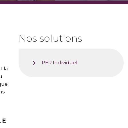
Nos solutions
PER Individuel
t la
u
ique
ons
LE