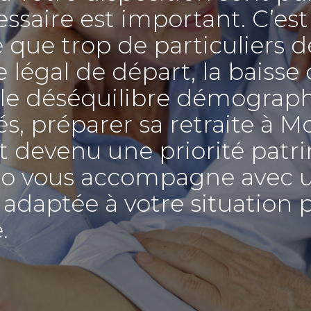
saire est important. C’est 
ue trop de particuliers d
ge légal de départ, la bais
t le déséquilibre démograp
ités, préparer sa retraite à 
t devenu une priorité patr
ro vous accompagne avec u
adaptée à votre situation 
.