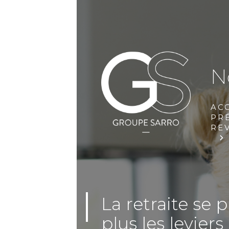
N
AC
PRÉ
RE
La retraite se 
plus les levier