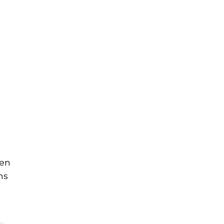
 en
ns