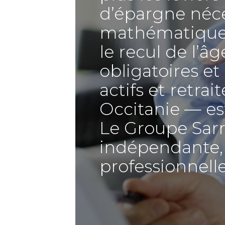
d’épargne néces
mathématique q
le recul de l’â
obligatoires e
actifs et retra
Occitanie — es
Le Groupe Sar
indépendante, 
professionnelle