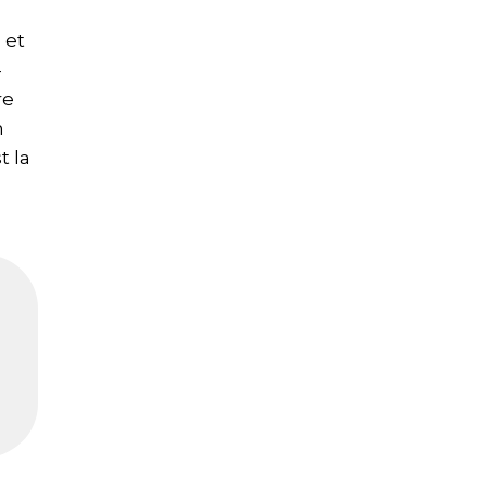
 et
-
re
n
t la