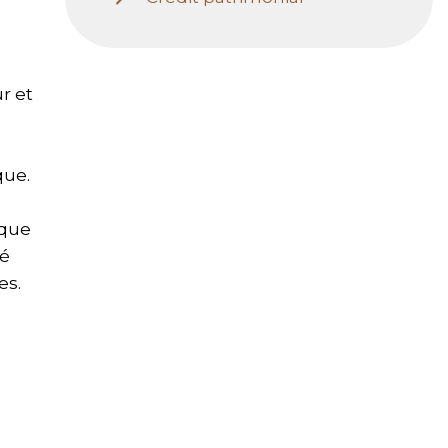
r et
que.
nque
té
es.