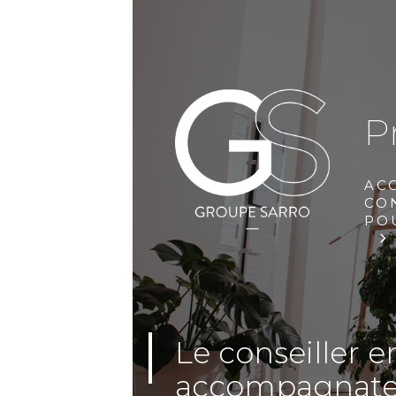
P
AC
CO
PO
Le conseiller 
accompagnateu